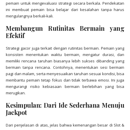
pemain untuk mengevaluasi strategi secara berkala. Pendekatan
ini membuat pemain bisa belajar dari kesalahan tanpa harus
mengulangnya berkali-kali.
Membangun Rutinitas Bermain yang
Efektif
Strategi gacor juga terkait dengan rutinitas bermain. Pemain yang
konsisten menentukan waktu bermain, mengatur durasi, dan
memiliki rencana taruhan biasanya lebih sukses dibanding yang
bermain tanpa rencana. Contohnya, menentukan sesi bermain
pagi dan malam, serta menyesuaikan taruhan sesuai kondisi, bisa
membantu pemain tetap fokus dan tidak terbawa emosi. Ini juga
mengurangi risiko kebiasaan bermain berlebihan yang bisa
merugikan.
Kesimpulan: Dari Ide Sederhana Menuju
Jackpot
Dari penjelasan di atas, jelas bahwa kemenangan besar di Slot &