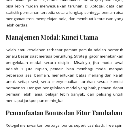
bisa lebih mudah menyesuaikan taruhan. Di Xotogel, data dan
statistik permainan tersedia secara lengkap sehingga pemain bisa
mengamati tren, mempelajari pola, dan membuat keputusan yang
lebih cerdas.
Manajemen Modal: Kunci Utama
Salah satu kesalahan terbesar pemain pemula adalah bertaruh
terlalu besar saat merasa beruntung. Strategi gacor menekankan
pengelolaan modal secara disiplin. Misalnya, jika modal awal
adalah 1 juta rupiah, pemain bisa membagi modal menjadi
beberapa sesi bermain, menentukan batas menang dan kalah
untuk setiap sesi, serta menyesuaikan taruhan sesuai kondisi
permainan. Dengan pengelolaan modal yang baik, pemain dapat
bermain lebih lama, belajar lebih banyak, dan peluang untuk
mencapai jackpot pun meningkat.
Pemanfaatan Bonus dan Fitur Tambahan
Xotogel menawarkan berbagai bonus seperti cashback, free spin,