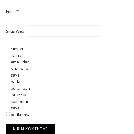
Email
*
Situs Web
Simpan
nama,
email, dan
situs web
saya
pada
peramban
ini untuk
komentar
saya
berikutnya.