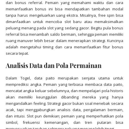
dan bonus referral. Pemain yang memahami waktu dan cara
memanfaatkan bonus ini bisa mendapatkan tambahan modal
tanpa harus mengeluarkan uang ekstra. Misalnya, free spin bisa
dimanfaatkan untuk mencoba slot baru atau memaksimalkan
peluang menang pada slot yang sedang gacor. Begitu pula bonus
referral bisa menambah saldo bermain, sehingga pemain memiliki
ruang manuver lebih besar dalam menerapkan strategi. Kuncinya
adalah mengetahui timing dan cara memanfaatkan fitur bonus
secara tepat.
Analisis Data dan Pola Permainan
Dalam Togel, data paito merupakan senjata utama untuk
memprediksi angka. Pemain yang terbiasa membaca data paito,
mencatat angka keluar sebelumnya, dan mempelajari pola historis
akan memiliki keunggulan dibanding mereka yang hanya
mengandalkan feeling. Strategi gacor bukan soal menebak secara
acak, tapi menggabungkan analisis data, pengalaman bermain,
dan intuisi. Slot pun demikian; pemain yang memperhatikan pola
simbol, frekuensi kemenangan, dan tren putaran bisa
menyesuaikan taruhan sehingga peluang menang lebih tinggi.