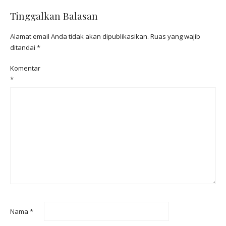
Tinggalkan Balasan
Alamat email Anda tidak akan dipublikasikan.
Ruas yang wajib
ditandai
*
Komentar
*
Nama
*