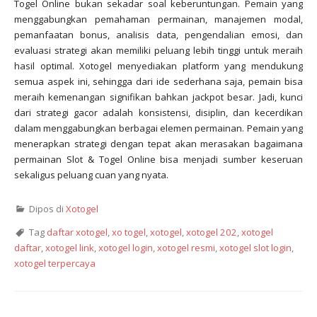
Togel Online bukan sekadar soal keberuntungan. Pemain yang
menggabungkan pemahaman permainan, manajemen modal,
pemanfaatan bonus, analisis data, pengendalian emosi, dan
evaluasi strategi akan memiliki peluang lebih tinggi untuk meraih
hasil optimal. Xotogel menyediakan platform yang mendukung
semua aspek ini, sehingga dari ide sederhana saja, pemain bisa
meraih kemenangan signifikan bahkan jackpot besar. Jadi, kunci
dari strategi gacor adalah konsistensi, disiplin, dan kecerdikan
dalam menggabungkan berbagai elemen permainan. Pemain yang
menerapkan strategi dengan tepat akan merasakan bagaimana
permainan Slot & Togel Online bisa menjadi sumber keseruan
sekaligus peluang cuan yang nyata.
Dipos di
Xotogel
Tag
daftar xotogel
,
xo togel
,
xotogel
,
xotogel 202
,
xotogel
daftar
,
xotogel link
,
xotogel login
,
xotogel resmi
,
xotogel slot login
,
xotogel terpercaya