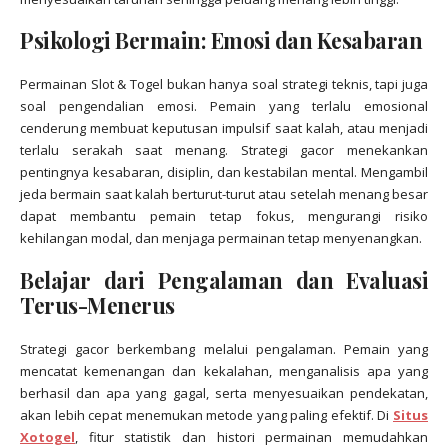
Psikologi Bermain: Emosi dan Kesabaran
Permainan Slot & Togel bukan hanya soal strategi teknis, tapi juga
soal pengendalian emosi. Pemain yang terlalu emosional
cenderung membuat keputusan impulsif saat kalah, atau menjadi
terlalu serakah saat menang. Strategi gacor menekankan
pentingnya kesabaran, disiplin, dan kestabilan mental. Mengambil
jeda bermain saat kalah berturut-turut atau setelah menang besar
dapat membantu pemain tetap fokus, mengurangi risiko
kehilangan modal, dan menjaga permainan tetap menyenangkan.
Belajar dari Pengalaman dan Evaluasi
Terus-Menerus
Strategi gacor berkembang melalui pengalaman. Pemain yang
mencatat kemenangan dan kekalahan, menganalisis apa yang
berhasil dan apa yang gagal, serta menyesuaikan pendekatan,
akan lebih cepat menemukan metode yang paling efektif. Di
Situs
Xotogel
, fitur statistik dan histori permainan memudahkan