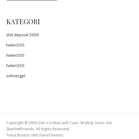
KATEGORI
slot deposit 5000
helen555
helen555
helen555
sohotogel
Copyright © 2026 Dari Coretan Jadi Cuan: Strategi Gacor Ala
SketchWFriends. All Rights Reserved.
Tema Boston oleh
FameThemes