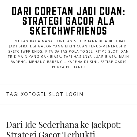
DARI CORETAN JADI CUAN:
STRATEGI GACOR ALA
SKETCHWFRIENDS
TEMUKAN BAGAIMANA CORETAN SEDERHANA BISA BERUBAH
JADI STRATEGI GACOR YANG BIKIN CUAN TERUS-MENERUS! DI
SKETCHWFRIENDS, KITA BAHAS POLA TOGEL, RITME SLOT, DAN
TRIK MAIN YANG GAK BIASA, TAPI HASILNYA LUAR BIASA. MAIN
BARENG, MENANG BARENG – KARENA DI SINI, SETIAP GARIS
PUNYA PELUANG!
TAG:
XOTOGEL SLOT LOGIN
Dari Ide Sederhana ke Jackpot:
Strategi Gacor Terbukti