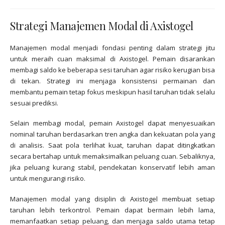
Strategi Manajemen Modal di Axistogel
Manajemen modal menjadi fondasi penting dalam strategi jitu
untuk meraih cuan maksimal di Axistogel. Pemain disarankan
membagi saldo ke beberapa sesi taruhan agar risiko kerugian bisa
di tekan. Strategi ini menjaga konsistensi permainan dan
membantu pemain tetap fokus meskipun hasil taruhan tidak selalu
sesuai prediksi.
Selain membagi modal, pemain Axistogel dapat menyesuaikan
nominal taruhan berdasarkan tren angka dan kekuatan pola yang
di analisis. Saat pola terlihat kuat, taruhan dapat ditingkatkan
secara bertahap untuk memaksimalkan peluang cuan. Sebaliknya,
jika peluang kurang stabil, pendekatan konservatif lebih aman
untuk mengurangi risiko.
Manajemen modal yang disiplin di Axistogel membuat setiap
taruhan lebih terkontrol. Pemain dapat bermain lebih lama,
memanfaatkan setiap peluang, dan menjaga saldo utama tetap