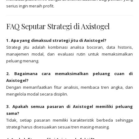
serius ingin meraih profit.
FAQ Seputar Strategi di Axistogel
1. Apa yang dimaksud strategi jitu di Axistogel?
Strategi jitu adalah kombinasi analisa bocoran, data historis,
manajemen modal, dan evaluasi rutin untuk memaksimalkan
peluang menang.
2. Bagaimana cara memaksimalkan peluang cuan di
Axistogel?
Dengan memanfaatkan fitur analisis, membaca tren angka, dan
mengelola modal secara disiplin.
3. Apakah semua pasaran di Axistogel memiliki peluang
sama?
Tidak, setiap pasaran memiliki karakteristik berbeda sehingga
strategi harus disesuaikan sesuai tren masing-masing.