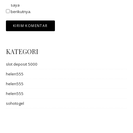
saya
berikutnya.
KATEGORI
slot deposit 5000
helen555
helen555
helen555
sohotogel