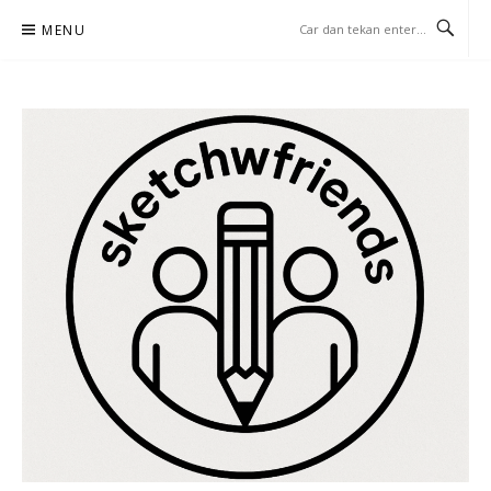
Lompat
MENU
ke
konten