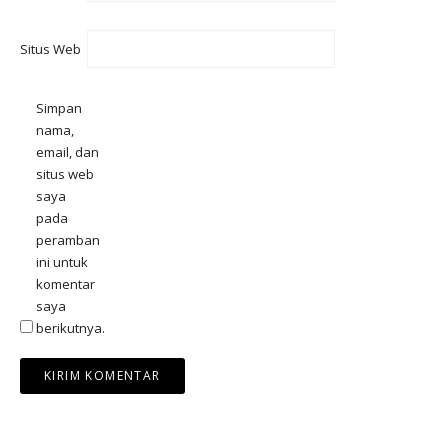
Situs Web
Simpan
nama,
email, dan
situs web
saya
pada
peramban
ini untuk
komentar
saya
berikutnya.