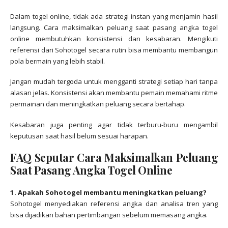
Dalam togel online, tidak ada strategi instan yang menjamin hasil
langsung. Cara maksimalkan peluang saat pasang angka togel
online membutuhkan konsistensi dan kesabaran. Mengikuti
referensi dari Sohotogel secara rutin bisa membantu membangun
pola bermain yang lebih stabil.
Jangan mudah tergoda untuk mengganti strategi setiap hari tanpa
alasan jelas. Konsistensi akan membantu pemain memahami ritme
permainan dan meningkatkan peluang secara bertahap.
Kesabaran juga penting agar tidak terburu-buru mengambil
keputusan saat hasil belum sesuai harapan.
FAQ Seputar Cara Maksimalkan Peluang
Saat Pasang Angka Togel Online
1. Apakah Sohotogel membantu meningkatkan peluang?
Sohotogel menyediakan referensi angka dan analisa tren yang
bisa dijadikan bahan pertimbangan sebelum memasang angka.