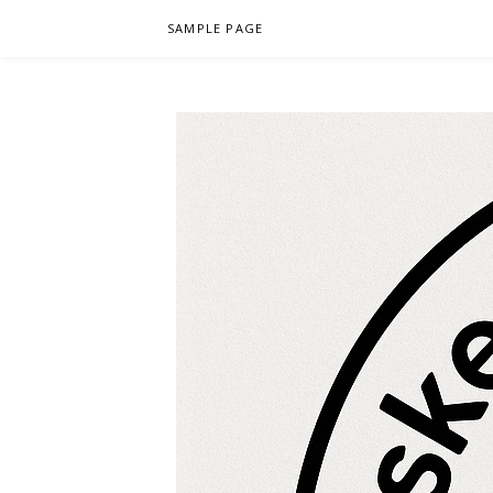
Lompat
SAMPLE PAGE
ke
konten