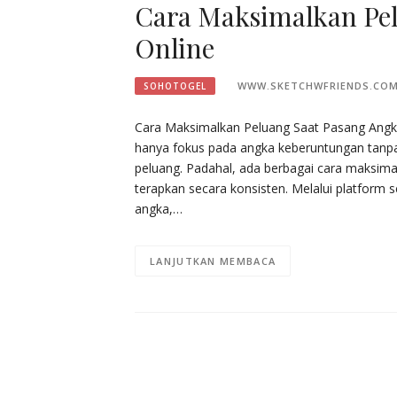
Cara Maksimalkan Pel
Online
WWW.SKETCHWFRIENDS.CO
SOHOTOGEL
Cara Maksimalkan Peluang Saat Pasang Angka
hanya fokus pada angka keberuntungan tan
peluang. Padahal, ada berbagai cara maksimal
terapkan secara konsisten. Melalui platform 
angka,…
LANJUTKAN MEMBACA