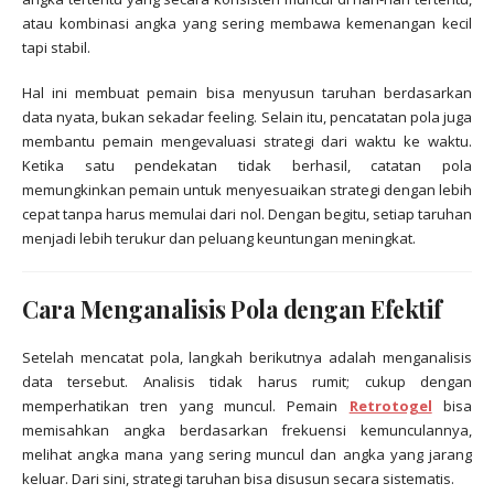
atau kombinasi angka yang sering membawa kemenangan kecil
tapi stabil.
Hal ini membuat pemain bisa menyusun taruhan berdasarkan
data nyata, bukan sekadar feeling. Selain itu, pencatatan pola juga
membantu pemain mengevaluasi strategi dari waktu ke waktu.
Ketika satu pendekatan tidak berhasil, catatan pola
memungkinkan pemain untuk menyesuaikan strategi dengan lebih
cepat tanpa harus memulai dari nol. Dengan begitu, setiap taruhan
menjadi lebih terukur dan peluang keuntungan meningkat.
Cara Menganalisis Pola dengan Efektif
Setelah mencatat pola, langkah berikutnya adalah menganalisis
data tersebut. Analisis tidak harus rumit; cukup dengan
memperhatikan tren yang muncul. Pemain
Retrotogel
bisa
memisahkan angka berdasarkan frekuensi kemunculannya,
melihat angka mana yang sering muncul dan angka yang jarang
keluar. Dari sini, strategi taruhan bisa disusun secara sistematis.