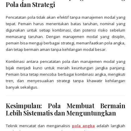
Pola dan Strategi
Pencatatan pola tidak akan efektif tanpa manajemen modal yang
tepat. Pemain harus menentukan batas taruhan, nominal yang
digunakan untuk setiap kombinasi, dan potensi risiko sebelum
memasang taruhan. Dengan manajemen modal yang disiplin,
pemain bisa menguji berbagai strategi, memanfaatkan pola angka,
dan tetap bermain aman tanpa kehilangan modal besar.
Kombinasi antara pencatatan pola dan manajemen modal yang
bijak menjadi kunci untuk meraih keuntungan jangka panjang.
Pemain bisa tetap mencoba berbagai kombinasi angka, mengikuti
tren, dan menyesuaikan strategi tanpa khawatir kehilangan
banyak sekaligus.
Kesimpulan: Pola Membuat Bermain
Lebih Sistematis dan Menguntungkan
Teknik mencatat dan menganalisis
pola angka
adalah langkah