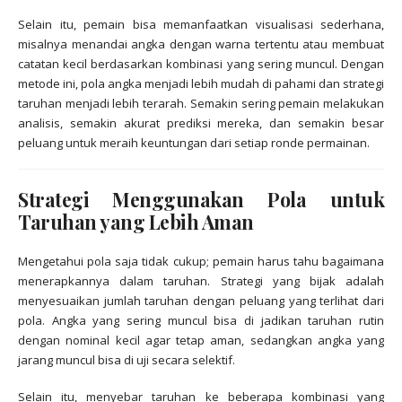
Selain itu, pemain bisa memanfaatkan visualisasi sederhana,
misalnya menandai angka dengan warna tertentu atau membuat
catatan kecil berdasarkan kombinasi yang sering muncul. Dengan
metode ini, pola angka menjadi lebih mudah di pahami dan strategi
taruhan menjadi lebih terarah. Semakin sering pemain melakukan
analisis, semakin akurat prediksi mereka, dan semakin besar
peluang untuk meraih keuntungan dari setiap ronde permainan.
Strategi Menggunakan Pola untuk
Taruhan yang Lebih Aman
Mengetahui pola saja tidak cukup; pemain harus tahu bagaimana
menerapkannya dalam taruhan. Strategi yang bijak adalah
menyesuaikan jumlah taruhan dengan peluang yang terlihat dari
pola. Angka yang sering muncul bisa di jadikan taruhan rutin
dengan nominal kecil agar tetap aman, sedangkan angka yang
jarang muncul bisa di uji secara selektif.
Selain itu, menyebar taruhan ke beberapa kombinasi yang