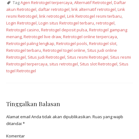
Tag
Agen Retrotogel terpercaya
,
Alternatif Retrotogel
,
Daftar
akun Retrotogel
,
daftar retrotogel
,
link alternatif retrotogel
,
Link
resmi Retrotogel
,
link retrotogel
,
Link Retrotogel resmi terbaru
,
Login Retrotogel
,
Login situs Retrotogel terbaru
,
retrotogel
,
Retrotogel casino
,
Retrotogel deposit pulsa
,
Retrotogel gampang
menang
,
Retrotogel live draw
,
Retrotogel online terpercaya
,
Retrotogel paling lengkap
,
Retrotogel pools
,
Retrotogel slot
,
Retrotogel terbaru
,
Retrotogel togel online
,
Situs judi online
Retrotogel
,
Situs judi Retrotogel
,
Situs resmi Retrotogel
,
Situs resmi
Retrotogel terpercaya
,
situs retrotogel
,
Situs slot Retrotogel
,
Situs
togel Retrotogel
Tinggalkan Balasan
Alamat email Anda tidak akan dipublikasikan.
Ruas yang wajib
ditandai
*
Komentar