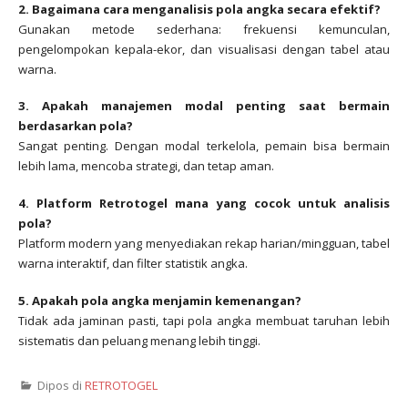
2. Bagaimana cara menganalisis pola angka secara efektif?
Gunakan metode sederhana: frekuensi kemunculan,
pengelompokan kepala-ekor, dan visualisasi dengan tabel atau
warna.
3. Apakah manajemen modal penting saat bermain
berdasarkan pola?
Sangat penting. Dengan modal terkelola, pemain bisa bermain
lebih lama, mencoba strategi, dan tetap aman.
4. Platform Retrotogel mana yang cocok untuk analisis
pola?
Platform modern yang menyediakan rekap harian/mingguan, tabel
warna interaktif, dan filter statistik angka.
5. Apakah pola angka menjamin kemenangan?
Tidak ada jaminan pasti, tapi pola angka membuat taruhan lebih
sistematis dan peluang menang lebih tinggi.
Dipos di
RETROTOGEL