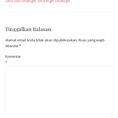
Situs slot Limatogel
,
Situs togel Limatogel
Tinggalkan Balasan
Alamat email Anda tidak akan dipublikasikan.
Ruas yang wajib
ditandai
*
Komentar
*