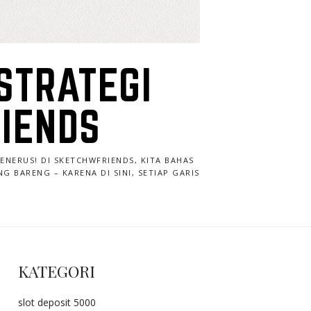
STRATEGI
IENDS
NERUS! DI SKETCHWFRIENDS, KITA BAHAS
G BARENG – KARENA DI SINI, SETIAP GARIS
KATEGORI
slot deposit 5000