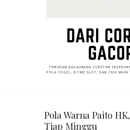
DARI CO
GACO
TEMUKAN BAGAIMANA CORETAN SEDERHANA
POLA TOGEL, RITME SLOT, DAN TRIK MAIN 
Pola Warna Paito HK
Tiap Minggu