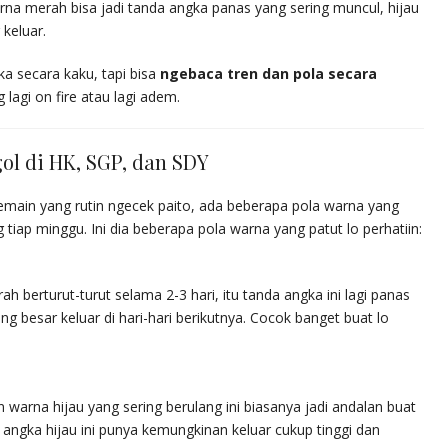
rna merah bisa jadi tanda angka panas yang sering muncul, hijau
 keluar.
a secara kaku, tapi bisa
ngebaca tren dan pola secara
lagi on fire atau lagi adem.
ol di HK, SGP, dan SDY
ain yang rutin ngecek paito, ada beberapa pola warna yang
 tiap minggu. Ini dia beberapa pola warna yang patut lo perhatiin:
h berturut-turut selama 2-3 hari, itu tanda angka ini lagi panas
g besar keluar di hari-hari berikutnya. Cocok banget buat lo
warna hijau yang sering berulang ini biasanya jadi andalan buat
angka hijau ini punya kemungkinan keluar cukup tinggi dan