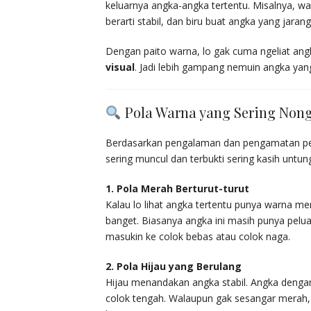
keluarnya angka-angka tertentu. Misalnya, wa
berarti stabil, dan biru buat angka yang jarang
Dengan paito warna, lo gak cuma ngeliat angk
visual
. Jadi lebih gampang nemuin angka yang 
Pola Warna yang Sering Nong
Berdasarkan pengalaman dan pengamatan pem
sering muncul dan terbukti sering kasih untung
1. Pola Merah Berturut-turut
Kalau lo lihat angka tertentu punya warna mera
banget. Biasanya angka ini masih punya peluan
masukin ke colok bebas atau colok naga.
2. Pola Hijau yang Berulang
Hijau menandakan angka stabil. Angka dengan 
colok tengah. Walaupun gak sesangar merah, 