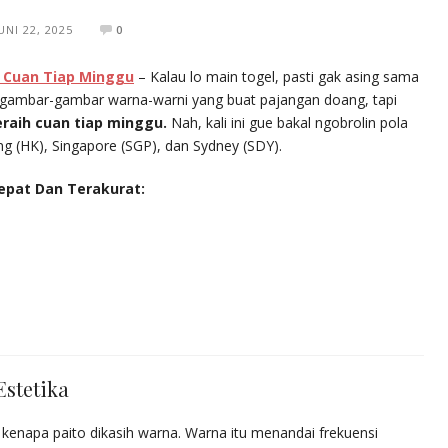
UNI 22, 2025
0
n Cuan Tiap Minggu
– Kalau lo main togel, pasti gak asing sama
a gambar-gambar warna-warni yang buat pajangan doang, tapi
raih cuan tiap minggu.
Nah, kali ini gue bakal ngobrolin pola
ng (HK), Singapore (SGP), dan Sydney (SDY).
cepat Dan Terakurat:
Estetika
kenapa paito dikasih warna. Warna itu menandai frekuensi