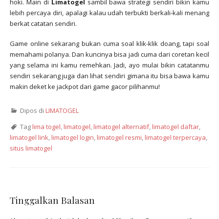
hoki. Main di
Limatogel
sambil bawa strategi sendiri bikin kamu
lebih percaya diri, apalagi kalau udah terbukti berkali-kali menang
berkat catatan sendiri.
Game online sekarang bukan cuma soal klik-klik doang, tapi soal
memahami polanya. Dan kuncinya bisa jadi cuma dari coretan kecil
yang selama ini kamu remehkan. Jadi, ayo mulai bikin catatanmu
sendiri sekarang juga dan lihat sendiri gimana itu bisa bawa kamu
makin deket ke jackpot dari game gacor pilihanmu!
Dipos di
LIMATOGEL
Tag
lima togel
,
limatogel
,
limatogel alternatif
,
limatogel daftar
,
limatogel link
,
limatogel login
,
limatogel resmi
,
limatogel terpercaya
,
situs limatogel
Tinggalkan Balasan