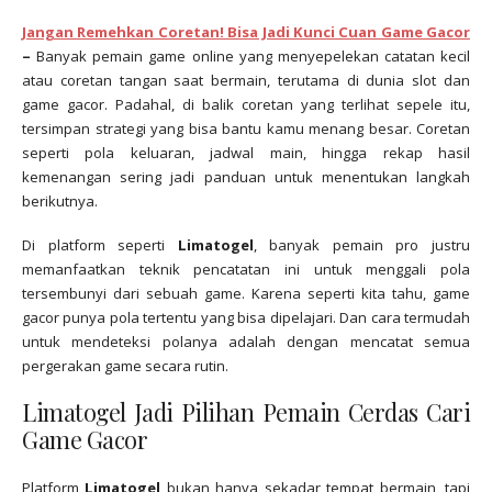
Jangan Remehkan Coretan! Bisa Jadi Kunci Cuan Game Gacor
–
Banyak pemain game online yang menyepelekan catatan kecil
atau coretan tangan saat bermain, terutama di dunia slot dan
game gacor. Padahal, di balik coretan yang terlihat sepele itu,
tersimpan strategi yang bisa bantu kamu menang besar. Coretan
seperti pola keluaran, jadwal main, hingga rekap hasil
kemenangan sering jadi panduan untuk menentukan langkah
berikutnya.
Di platform seperti
Limatogel
, banyak pemain pro justru
memanfaatkan teknik pencatatan ini untuk menggali pola
tersembunyi dari sebuah game. Karena seperti kita tahu, game
gacor punya pola tertentu yang bisa dipelajari. Dan cara termudah
untuk mendeteksi polanya adalah dengan mencatat semua
pergerakan game secara rutin.
Limatogel Jadi Pilihan Pemain Cerdas Cari
Game Gacor
Platform
Limatogel
bukan hanya sekadar tempat bermain, tapi