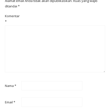
Alamat email Anda tidak akan dipublikasikan.
Ruas yang wajib
ditandai
*
Komentar
*
Nama
*
Email
*