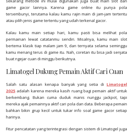
sekarang metode ini mulai digunakan juga buat main slot dan
game gacor lainnya. Karena game online itu punya pola
tersembunyi, terutama kalau kamu rajin main di jam-jam tertentu
atau pilih jenis game tertentu yang udah terkenal gacor.
Kalau kamu main setiap hari, kamu pasti bisa melihat pola
permainan lewat catatanmu sendiri. Misalnya, kamu main slot
bertema klasik tiap malam jam 9, dan ternyata selama seminggu
kamu menang terus di game itu. Nah, coretan itu bisa jadi senjata
buat ngejar cuan di minggu berikutnya.
Limatogel Dukung Pemain Aktif Cari Cuan
Salah satu alasan kenapa banyak yang setia di
Limatogel
2025
adalah karena mereka kasih ruang bagi pemain aktif untuk
berkembang. Bukan cuma duduk manis nunggu jackpot, tapi
mereka ajak pemainnya aktif cari pola dan data. Beberapa pemain
bahkan bikin grup kecil untuk tukar info soal game gacor setiap
harinya.
Fitur pencatatan yang terintegrasi dengan sistem di Limatogel juga