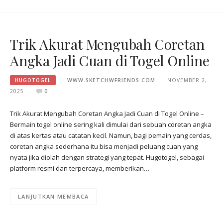
Trik Akurat Mengubah Coretan
Angka Jadi Cuan di Togel Online
HUGOTOGEL
WWW.SKETCHWFRIENDS.COM
NOVEMBER 2,
2025
0
Trik Akurat Mengubah Coretan Angka Jadi Cuan di Togel Online –
Bermain togel online sering kali dimulai dari sebuah coretan angka
di atas kertas atau catatan kecil. Namun, bagi pemain yang cerdas,
coretan angka sederhana itu bisa menjadi peluang cuan yang
nyata jika diolah dengan strategi yang tepat. Hugotogel, sebagai
platform resmi dan terpercaya, memberikan…
LANJUTKAN MEMBACA