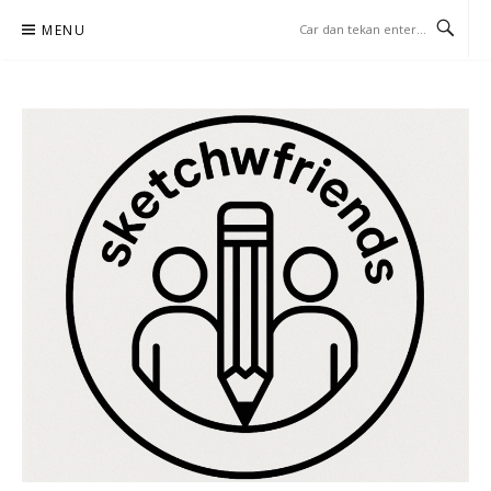
Lompat
MENU
ke
konten