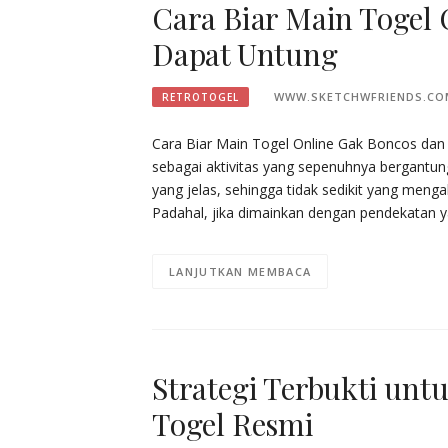
Cara Biar Main Togel 
Dapat Untung
WWW.SKETCHWFRIENDS.CO
RETROTOGEL
Cara Biar Main Togel Online Gak Boncos dan 
sebagai aktivitas yang sepenuhnya bergantu
yang jelas, sehingga tidak sedikit yang menga
Padahal, jika dimainkan dengan pendekatan ya
LANJUTKAN MEMBACA
Strategi Terbukti un
Togel Resmi