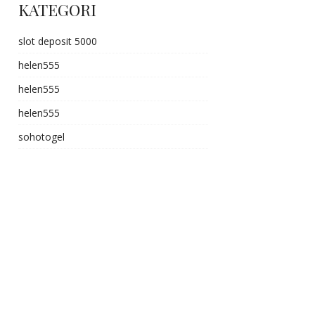
KATEGORI
slot deposit 5000
helen555
helen555
helen555
sohotogel