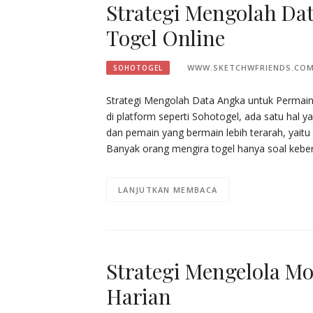
Strategi Mengolah Da
Togel Online
WWW.SKETCHWFRIENDS.CO
SOHOTOGEL
Strategi Mengolah Data Angka untuk Permain
di platform seperti Sohotogel, ada satu hal
dan pemain yang bermain lebih terarah, yai
Banyak orang mengira togel hanya soal keb
LANJUTKAN MEMBACA
Strategi Mengelola Mo
Harian