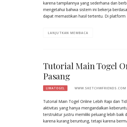
karena tampilannya yang sederhana dan berb
mengetahui bahwa sistem ini bekerja berdasark
dapat memastikan hasil tertentu. Di platform s
LANJUTKAN MEMBACA
Tutorial Main Togel O
Pasang
WWW.SKETCHWFRIENDS.COM
LIMATOGEL
Tutorial Main Togel Online Lebih Rapi dan Ti
aktivitas yang hanya mengandalkan keberuntu
terstruktur justru memiliki peluang lebih ba
karena kurang beruntung, tetapi karena berma