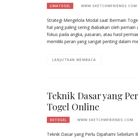
WWW.SKETCHWFRIENDS.COM
LIMATOGEL
Strategi Mengelola Modal saat Bermain Togel
hal yang paling sering diabaikan oleh pemain
fokus pada angka, pasaran, atau hasil per
memiliki peran yang sangat penting dalam m
LANJUTKAN MEMBACA
Teknik Dasar yang Pe
Togel Online
WWW.SKETCHWFRIENDS.COM
XOTOGEL
Teknik Dasar yang Perlu Dipahami Sebelum Be