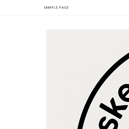
Lompat
SAMPLE PAGE
ke
konten