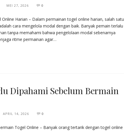
MEI 27, 2026
0
 Online Harian – Dalam permainan togel online harian, salah satu
 adalah cara mengelola modal dengan baik. Banyak pemain terlalu
mainan tanpa memahami bahwa pengelolaan modal sebenarnya
enjaga ritme permainan agar…
rlu Dipahami Sebelum Bermain
APRIL 14, 2026
0
rmain Togel Online – Banyak orang tertarik dengan togel online