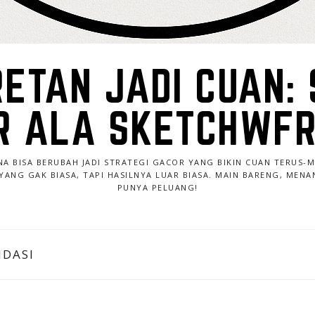
RETAN JADI CUAN: 
R ALA SKETCHWFR
 BISA BERUBAH JADI STRATEGI GACOR YANG BIKIN CUAN TERUS-ME
YANG GAK BIASA, TAPI HASILNYA LUAR BIASA. MAIN BARENG, MENAN
PUNYA PELUANG!
NDASI