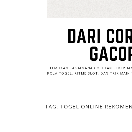
DARI CO
GACO
TEMUKAN BAGAIMANA CORETAN SEDERHANA
POLA TOGEL, RITME SLOT, DAN TRIK MAIN 
TAG:
TOGEL ONLINE REKOME