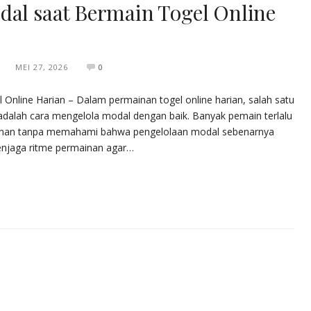
dal saat Bermain Togel Online
MEI 27, 2026
0
 Online Harian – Dalam permainan togel online harian, salah satu
 adalah cara mengelola modal dengan baik. Banyak pemain terlalu
mainan tanpa memahami bahwa pengelolaan modal sebenarnya
enjaga ritme permainan agar…