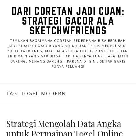
DARI CORETAN JADI CUAN:
STRATEGI GACOR ALA
SKETCHWFRIENDS
TEMUKAN BAGAIMANA CORETAN SEDERHANA BISA BERUBAH
JADI STRATEGI GACOR YANG BIKIN CUAN TERUS-MENERUS! DI
SKETCHWFRIENDS, KITA BAHAS POLA TOGEL, RITME SLOT, DAN
TRIK MAIN YANG GAK BIASA, TAPI HASILNYA LUAR BIASA. MAIN
BARENG, MENANG BARENG – KARENA DI SINI, SETIAP GARIS
PUNYA PELUANG!
TAG:
TOGEL MODERN
Strategi Mengolah Data Angka
untuk Permainan Togel Online