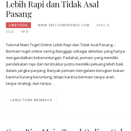
Lebih Rapi dan Tidak Asal
Pasang
LIMATOGEL
WWW.SKETCHWFRIENDS.COM
APRIL 8,
2026
0
Tutorial Main Togel Online Lebih Rapi dan Tidak Asal Pasang –
Bermain togel online sering dianggap sebagai aktivitas yang hanya
mengandalkan keberuntungan. Padahal, pemain yang memiliki
pendekatan rapi dan terstruktur justru memiliki peluang lebih baik
dalam jangka panjang. Banyak pemain mengalami kerugian bukan
karena kurang beruntung, tetapi karena bermain tanpa arah,
tanpa strategi, dan tanpa…
LANJUTKAN MEMBACA