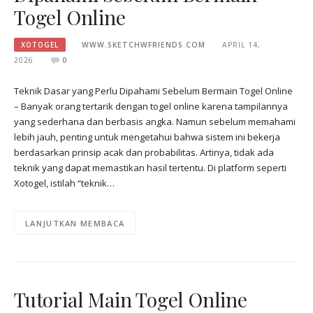
Togel Online
XOTOGEL
WWW.SKETCHWFRIENDS.COM
APRIL 14,
2026
0
Teknik Dasar yang Perlu Dipahami Sebelum Bermain Togel Online
– Banyak orang tertarik dengan togel online karena tampilannya
yang sederhana dan berbasis angka. Namun sebelum memahami
lebih jauh, penting untuk mengetahui bahwa sistem ini bekerja
berdasarkan prinsip acak dan probabilitas. Artinya, tidak ada
teknik yang dapat memastikan hasil tertentu. Di platform seperti
Xotogel, istilah “teknik…
LANJUTKAN MEMBACA
Tutorial Main Togel Online