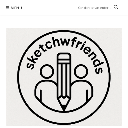
Lompat
MENU
ke
konten