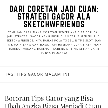
DARI CORETAN JADI CUAN:
STRATEGI GACOR ALA
SKETCHWFRIENDS
TEMUKAN BAGAIMANA CORETAN SEDERHANA BISA BERUBAH
JADI STRATEGI GACOR YANG BIKIN CUAN TERUS-MENERUS! DI
SKETCHWFRIENDS, KITA BAHAS POLA TOGEL, RITME SLOT, DAN
TRIK MAIN YANG GAK BIASA, TAPI HASILNYA LUAR BIASA. MAIN
BARENG, MENANG BARENG – KARENA DI SINI, SETIAP GARIS
PUNYA PELUANG!
TAG:
TIPS GACOR MALAM INI
Bocoran Tips Gacor yang Bisa
Ubah Angka Biasa Menjadi Cuan