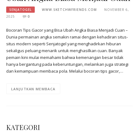
SENJATOGEL
WWW.SKETCHWFRIENDS.COM
NOVEMBER 6,
2025
0
Bocoran Tips Gacor yang Bisa Ubah Angka Biasa Menjadi Cuan –
Dunia permainan angka semakin ramai dengan kehadiran situs-
situs modern seperti Senjatogel yang menghadirkan hiburan
sekaligus peluang menarik untuk menghasilkan cuan. Banyak
pemain kini mulai memahami bahwa kemenangan besar tidak
hanya bergantung pada keberuntungan, melainkan juga strategi
dan kemampuan membaca pola. Melalui bocoran tips gacor,…
LANJUTKAN MEMBACA
KATEGORI