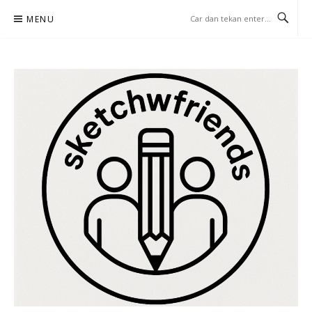
Lompat
MENU
ke
konten