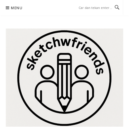
Lompat
MENU
ke
konten