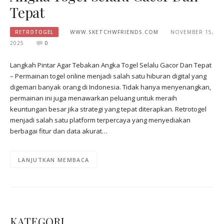
Tepat
RETROTOGEL
WWW.SKETCHWFRIENDS.COM
NOVEMBER 15,
2025
0
Langkah Pintar Agar Tebakan Angka Togel Selalu Gacor Dan Tepat
– Permainan togel online menjadi salah satu hiburan digital yang
digemari banyak orang di Indonesia. Tidak hanya menyenangkan,
permainan ini juga menawarkan peluang untuk meraih
keuntungan besar jika strategi yang tepat diterapkan. Retrotogel
menjadi salah satu platform terpercaya yang menyediakan
berbagai fitur dan data akurat…
LANJUTKAN MEMBACA
KATEGORI