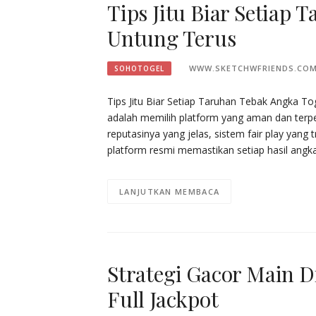
Tips Jitu Biar Setiap
Untung Terus
WWW.SKETCHWFRIENDS.CO
SOHOTOGEL
Tips Jitu Biar Setiap Taruhan Tebak Angka T
adalah memilih platform yang aman dan terper
reputasinya yang jelas, sistem fair play yang
platform resmi memastikan setiap hasil an
LANJUTKAN MEMBACA
Strategi Gacor Main D
Full Jackpot