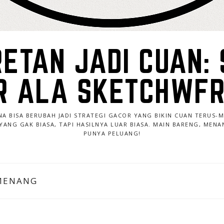
RETAN JADI CUAN: 
R ALA SKETCHWFR
 BISA BERUBAH JADI STRATEGI GACOR YANG BIKIN CUAN TERUS-ME
YANG GAK BIASA, TAPI HASILNYA LUAR BIASA. MAIN BARENG, MENAN
PUNYA PELUANG!
MENANG