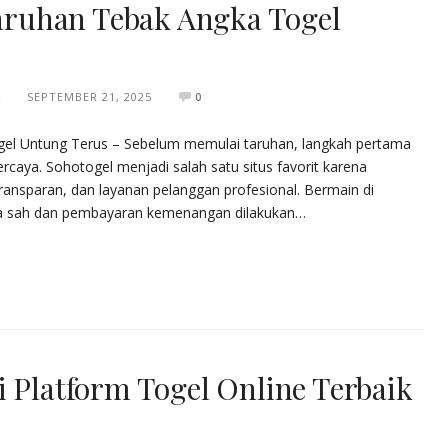
 Taruhan Tebak Angka Togel
M
SEPTEMBER 21, 2025
0
ogel Untung Terus – Sebelum memulai taruhan, langkah pertama
caya. Sohotogel menjadi salah satu situs favorit karena
 transparan, dan layanan pelanggan profesional. Bermain di
gka sah dan pembayaran kemenangan dilakukan…
i Platform Togel Online Terbaik