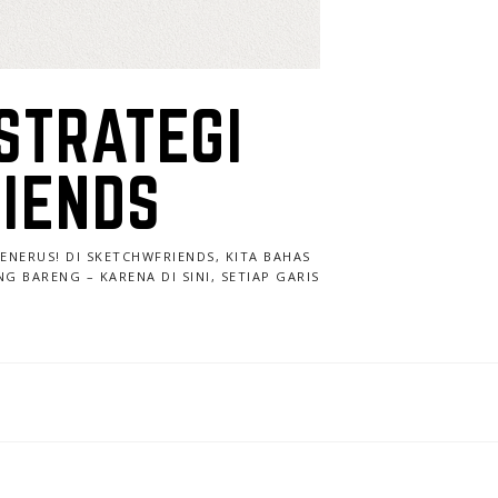
STRATEGI
IENDS
NERUS! DI SKETCHWFRIENDS, KITA BAHAS
G BARENG – KARENA DI SINI, SETIAP GARIS