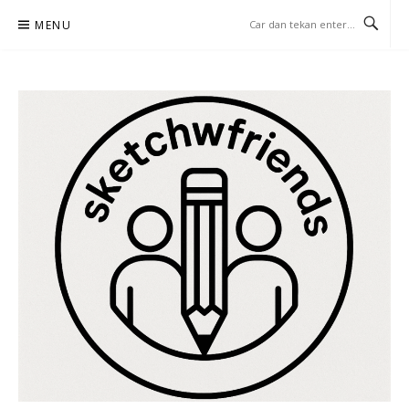
Lompat
MENU
ke
konten