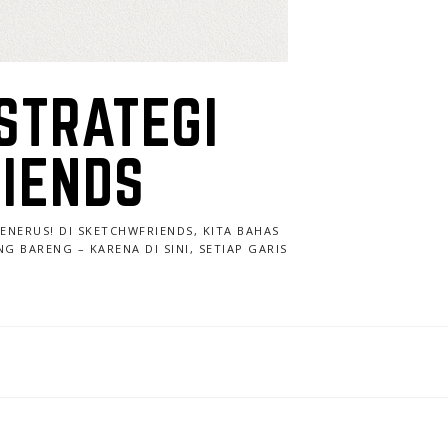
STRATEGI
IENDS
NERUS! DI SKETCHWFRIENDS, KITA BAHAS
G BARENG – KARENA DI SINI, SETIAP GARIS