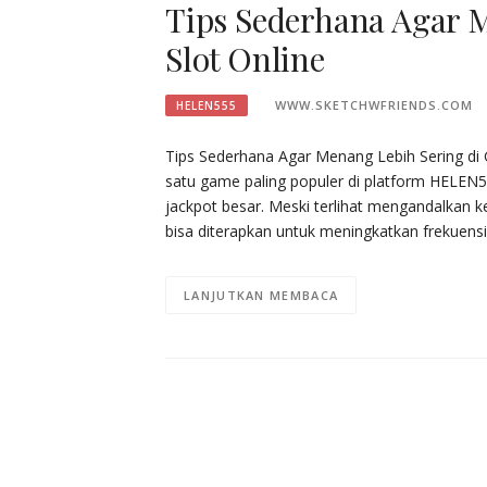
Tips Sederhana Agar 
Slot Online
WWW.SKETCHWFRIENDS.COM
HELEN555
Tips Sederhana Agar Menang Lebih Sering di 
satu game paling populer di platform HELEN55
jackpot besar. Meski terlihat mengandalkan 
bisa diterapkan untuk meningkatkan frekuen
LANJUTKAN MEMBACA