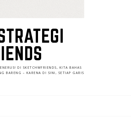
STRATEGI
IENDS
NERUS! DI SKETCHWFRIENDS, KITA BAHAS
G BARENG – KARENA DI SINI, SETIAP GARIS