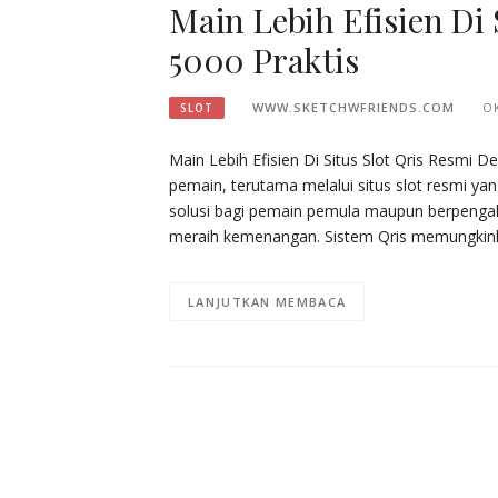
Main Lebih Efisien Di 
5000 Praktis
WWW.SKETCHWFRIENDS.COM
O
SLOT
Main Lebih Efisien Di Situs Slot Qris Resmi D
pemain, terutama melalui situs slot resmi ya
solusi bagi pemain pemula maupun berpengala
meraih kemenangan. Sistem Qris memungkinka
LANJUTKAN MEMBACA