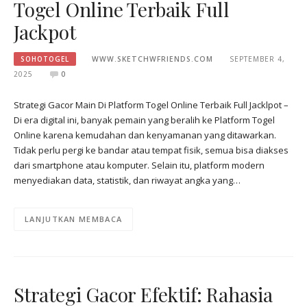
Togel Online Terbaik Full
Jackpot
SOHOTOGEL
WWW.SKETCHWFRIENDS.COM
SEPTEMBER 4,
2025
0
Strategi Gacor Main Di Platform Togel Online Terbaik Full Jacklpot –
Di era digital ini, banyak pemain yang beralih ke Platform Togel
Online karena kemudahan dan kenyamanan yang ditawarkan.
Tidak perlu pergi ke bandar atau tempat fisik, semua bisa diakses
dari smartphone atau komputer. Selain itu, platform modern
menyediakan data, statistik, dan riwayat angka yang…
LANJUTKAN MEMBACA
Strategi Gacor Efektif: Rahasia