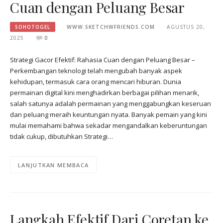
Cuan dengan Peluang Besar
SOHOTOGEL
WWW.SKETCHWFRIENDS.COM
AGUSTUS 20,
2025
0
Strategi Gacor Efektif: Rahasia Cuan dengan Peluang Besar –
Perkembangan teknologi telah mengubah banyak aspek
kehidupan, termasuk cara orang mencari hiburan. Dunia
permainan digital kini menghadirkan berbagai pilihan menarik,
salah satunya adalah permainan yang menggabungkan keseruan
dan peluang meraih keuntungan nyata. Banyak pemain yang kini
mulai memahami bahwa sekadar mengandalkan keberuntungan
tidak cukup, dibutuhkan Strategi…
LANJUTKAN MEMBACA
Langkah Efektif Dari Coretan ke