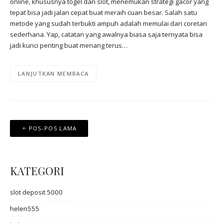
online, khususnya togel dan slot, menemukan strategi gacor yang
tepat bisa jadi jalan cepat buat meraih cuan besar. Salah satu
metode yang sudah terbukti ampuh adalah memulai dari coretan
sederhana. Yap, catatan yang awalnya biasa saja ternyata bisa
jadi kunci penting buat menang terus…
LANJUTKAN MEMBACA
Navigasi
POS-POS LAMA
pos
KATEGORI
slot deposit 5000
helen555