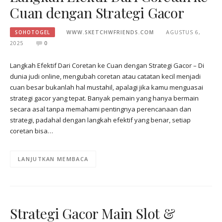
Cuan dengan Strategi Gacor
SOHOTOGEL
WWW.SKETCHWFRIENDS.COM
AGUSTUS 6,
2025
0
Langkah Efektif Dari Coretan ke Cuan dengan Strategi Gacor – Di
dunia judi online, mengubah coretan atau catatan kecil menjadi
cuan besar bukanlah hal mustahil, apalagi jika kamu menguasai
strategi gacor yang tepat. Banyak pemain yang hanya bermain
secara asal tanpa memahami pentingnya perencanaan dan
strategi, padahal dengan langkah efektif yang benar, setiap
coretan bisa…
LANJUTKAN MEMBACA
Strategi Gacor Main Slot &