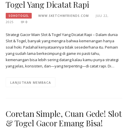
Togel Yang Dicatat Rapi
SOHOTOGEL
WWW.SKETCHWFRIENDS.COM
JULI 22,
2025
0
Strategi Gacor Main Slot & Togel Yang Dicatat Rapi – Dalam dunia
Slot & Togel, banyak yang mengira bahwa kemenangan hanya
soal hoki. Padahal kenyataannya tidak sesederhana itu. Pemain
yang sudah lama berkecimpung di game ini pasti tahu,
kemenangan bisa lebih sering datang kalau kamu punya strategi
yang jelas, konsisten, dan—yang terpenting—di catat rapi. Di…
LANJUTKAN MEMBACA
Coretan Simple, Cuan Gede! Slot
& Togel Gacor Emang Bisa!