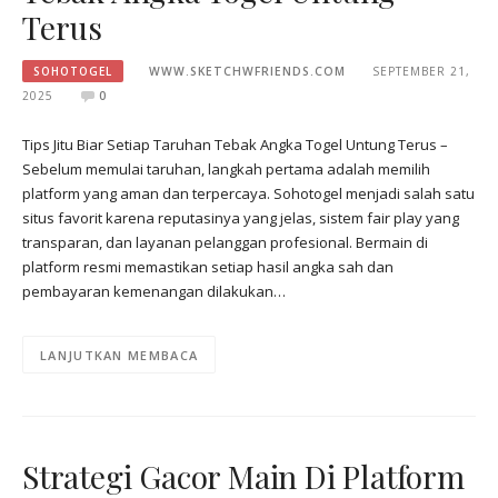
Terus
SOHOTOGEL
WWW.SKETCHWFRIENDS.COM
SEPTEMBER 21,
2025
0
Tips Jitu Biar Setiap Taruhan Tebak Angka Togel Untung Terus –
Sebelum memulai taruhan, langkah pertama adalah memilih
platform yang aman dan terpercaya. Sohotogel menjadi salah satu
situs favorit karena reputasinya yang jelas, sistem fair play yang
transparan, dan layanan pelanggan profesional. Bermain di
platform resmi memastikan setiap hasil angka sah dan
pembayaran kemenangan dilakukan…
LANJUTKAN MEMBACA
Strategi Gacor Main Di Platform