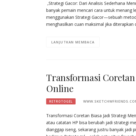
,Strategi Gacor: Dari Analisis Sederhana Me
banyak pemain mencari cara untuk menang lebi
menggunakan Strategi Gacor—sebuah metode
menghasilkan cuan maksimal jika diterapkan d
LANJUTKAN MEMBACA
Transformasi Coretan 
Online
WWW.SKETCHWFRIENDS.CO
RETROTOGEL
Transformasi Coretan Biasa Jadi Strategi Men
atau catatan HP bisa berubah jadi strategi me
dianggap iseng, sekarang justru banyak jadi