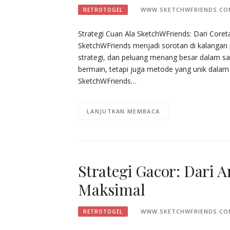
WWW.SKETCHWFRIENDS.CO
RETROTOGEL
Strategi Cuan Ala SketchWFriends: Dari Coreta
SketchWFriends menjadi sorotan di kalangan 
strategi, dan peluang menang besar dalam sa
bermain, tetapi juga metode yang unik dala
SketchWFriends…
LANJUTKAN MEMBACA
Strategi Gacor: Dari 
Maksimal
WWW.SKETCHWFRIENDS.CO
RETROTOGEL