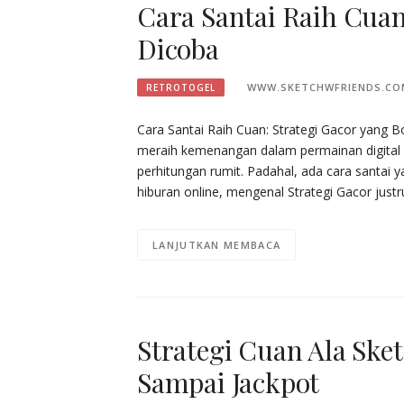
Cara Santai Raih Cuan
Dicoba
WWW.SKETCHWFRIENDS.CO
RETROTOGEL
Cara Santai Raih Cuan: Strategi Gacor yang
meraih kemenangan dalam permainan digital 
perhitungan rumit. Padahal, ada cara santai 
hiburan online, mengenal Strategi Gacor jus
LANJUTKAN MEMBACA
Strategi Cuan Ala Ske
Sampai Jackpot