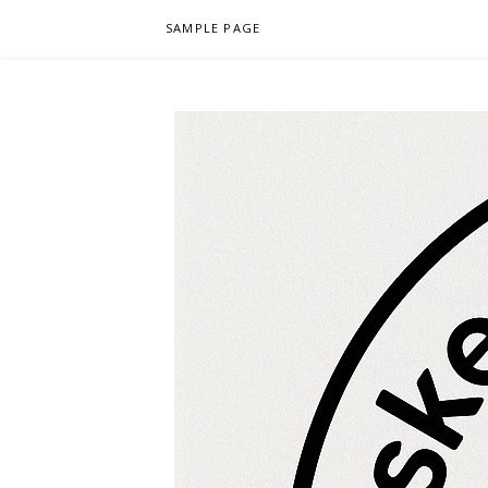
Lompat
SAMPLE PAGE
ke
konten