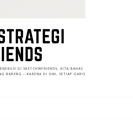
STRATEGI
IENDS
NERUS! DI SKETCHWFRIENDS, KITA BAHAS
G BARENG – KARENA DI SINI, SETIAP GARIS