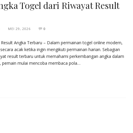
gka Togel dari Riwayat Result
M
MEI 29, 2026
0
 Result Angka Terbaru – Dalam permainan togel online modern,
secara acak ketika ingin mengikuti permainan harian. Sebagian
iwayat result terbaru untuk memahami perkembangan angka dalam
but, pemain mulai mencoba membaca pola…