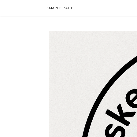
Lompat
SAMPLE PAGE
ke
konten