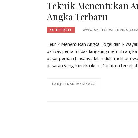
Teknik Menentukan An
Angka Terbaru
WWW.SKETCHWFRIENDS.CO
SOHOTOGEL
Teknik Menentukan Angka Togel dari Riwayat
banyak pemain tidak langsung memilih angka 
besar pemain biasanya lebih dulu melihat r
pasaran yang mereka ikuti. Dari data terse
LANJUTKAN MEMBACA