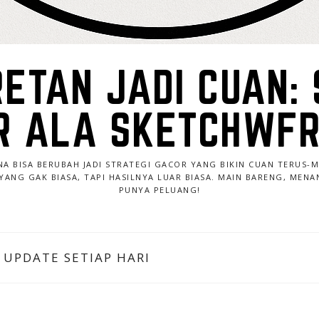
RETAN JADI CUAN: 
R ALA SKETCHWFR
 BISA BERUBAH JADI STRATEGI GACOR YANG BIKIN CUAN TERUS-ME
YANG GAK BIASA, TAPI HASILNYA LUAR BIASA. MAIN BARENG, MENAN
PUNYA PELUANG!
 UPDATE SETIAP HARI