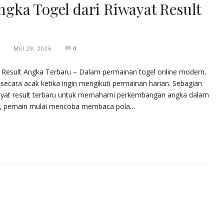
gka Togel dari Riwayat Result
M
MEI 29, 2026
0
 Result Angka Terbaru – Dalam permainan togel online modern,
secara acak ketika ingin mengikuti permainan harian. Sebagian
iwayat result terbaru untuk memahami perkembangan angka dalam
but, pemain mulai mencoba membaca pola…