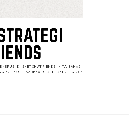
STRATEGI
IENDS
NERUS! DI SKETCHWFRIENDS, KITA BAHAS
G BARENG – KARENA DI SINI, SETIAP GARIS