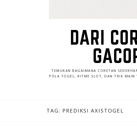
DARI CO
GACO
TEMUKAN BAGAIMANA CORETAN SEDERHANA
POLA TOGEL, RITME SLOT, DAN TRIK MAIN 
TAG:
PREDIKSI AXISTOGEL