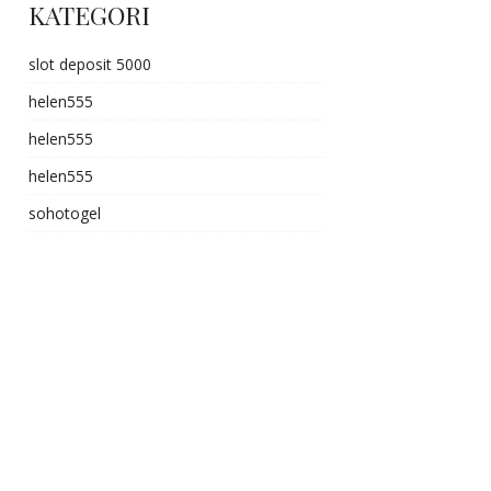
KATEGORI
slot deposit 5000
helen555
helen555
helen555
sohotogel