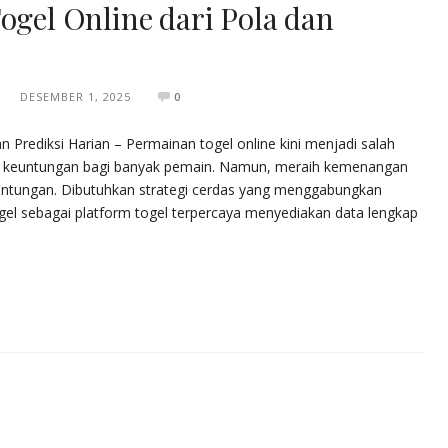
ogel Online dari Pola dan
DESEMBER 1, 2025
0
an Prediksi Harian – Permainan togel online kini menjadi salah
ih keuntungan bagi banyak pemain. Namun, meraih kemenangan
untungan. Dibutuhkan strategi cerdas yang menggabungkan
togel sebagai platform togel terpercaya menyediakan data lengkap