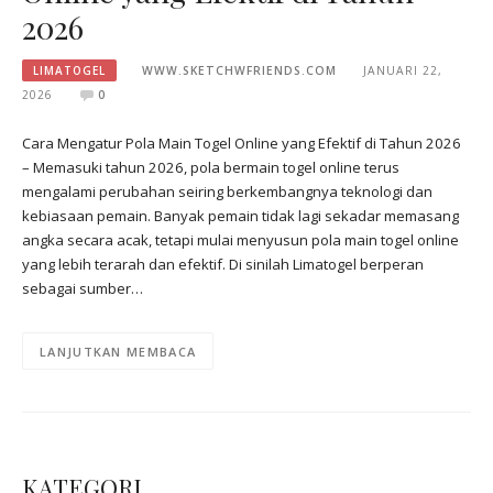
2026
LIMATOGEL
WWW.SKETCHWFRIENDS.COM
JANUARI 22,
2026
0
Cara Mengatur Pola Main Togel Online yang Efektif di Tahun 2026
– Memasuki tahun 2026, pola bermain togel online terus
mengalami perubahan seiring berkembangnya teknologi dan
kebiasaan pemain. Banyak pemain tidak lagi sekadar memasang
angka secara acak, tetapi mulai menyusun pola main togel online
yang lebih terarah dan efektif. Di sinilah Limatogel berperan
sebagai sumber…
LANJUTKAN MEMBACA
KATEGORI