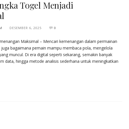
ngka Togel Menjadi
l
M
DESEMBER 6, 2025
0
emenangan Maksimal – Mencari kemenangan dalam permainan
api juga bagaimana pemain mampu membaca pola, mengelola
ang muncul. Di era digital seperti sekarang, semakin banyak
m data, hingga metode analisis sederhana untuk meningkatkan