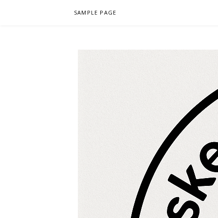
Lompat
SAMPLE PAGE
ke
konten