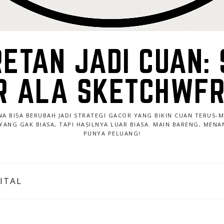
RETAN JADI CUAN: 
R ALA SKETCHWFR
 BISA BERUBAH JADI STRATEGI GACOR YANG BIKIN CUAN TERUS-ME
YANG GAK BIASA, TAPI HASILNYA LUAR BIASA. MAIN BARENG, MENAN
PUNYA PELUANG!
ITAL