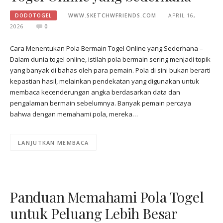
DODOTOGEL
WWW.SKETCHWFRIENDS.COM
APRIL 16,
2026
0
Cara Menentukan Pola Bermain Togel Online yang Sederhana –
Dalam dunia togel online, istilah pola bermain sering menjadi topik
yang banyak di bahas oleh para pemain. Pola di sini bukan berarti
kepastian hasil, melainkan pendekatan yang digunakan untuk
membaca kecenderungan angka berdasarkan data dan
pengalaman bermain sebelumnya. Banyak pemain percaya
bahwa dengan memahami pola, mereka…
LANJUTKAN MEMBACA
Panduan Memahami Pola Togel
untuk Peluang Lebih Besar