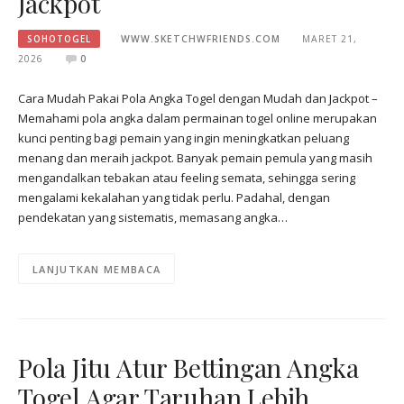
Jackpot
SOHOTOGEL
WWW.SKETCHWFRIENDS.COM
MARET 21,
2026
0
Cara Mudah Pakai Pola Angka Togel dengan Mudah dan Jackpot –
Memahami pola angka dalam permainan togel online merupakan
kunci penting bagi pemain yang ingin meningkatkan peluang
menang dan meraih jackpot. Banyak pemain pemula yang masih
mengandalkan tebakan atau feeling semata, sehingga sering
mengalami kekalahan yang tidak perlu. Padahal, dengan
pendekatan yang sistematis, memasang angka…
LANJUTKAN MEMBACA
Pola Jitu Atur Bettingan Angka
Togel Agar Taruhan Lebih