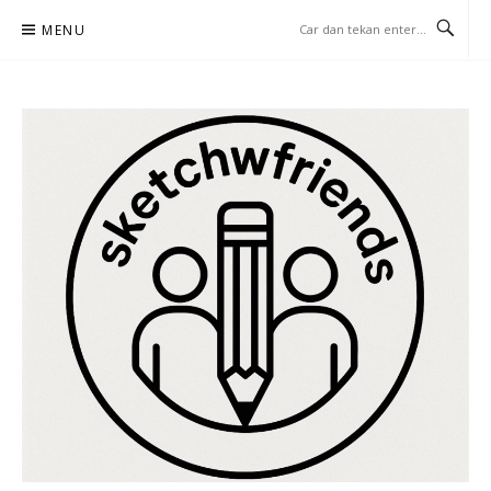
Lompat
MENU
ke
konten