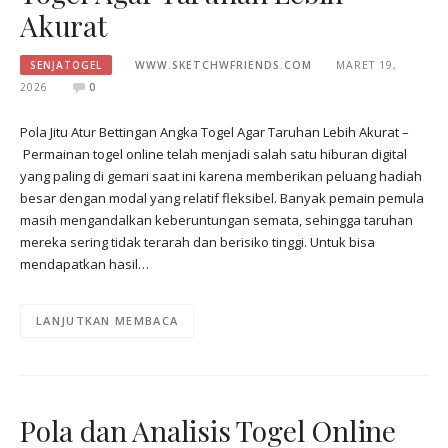
Akurat
SENJATOGEL
WWW.SKETCHWFRIENDS.COM
MARET 19,
2026
0
Pola Jitu Atur Bettingan Angka Togel Agar Taruhan Lebih Akurat –
Permainan togel online telah menjadi salah satu hiburan digital
yang paling di gemari saat ini karena memberikan peluang hadiah
besar dengan modal yang relatif fleksibel. Banyak pemain pemula
masih mengandalkan keberuntungan semata, sehingga taruhan
mereka sering tidak terarah dan berisiko tinggi. Untuk bisa
mendapatkan hasil…
LANJUTKAN MEMBACA
Pola dan Analisis Togel Online