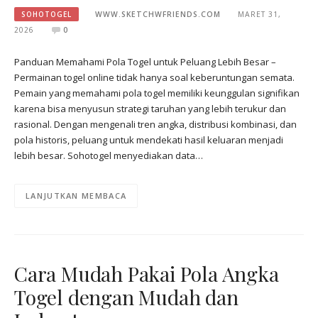
SOHOTOGEL
WWW.SKETCHWFRIENDS.COM
MARET 31,
2026
0
Panduan Memahami Pola Togel untuk Peluang Lebih Besar –
Permainan togel online tidak hanya soal keberuntungan semata.
Pemain yang memahami pola togel memiliki keunggulan signifikan
karena bisa menyusun strategi taruhan yang lebih terukur dan
rasional. Dengan mengenali tren angka, distribusi kombinasi, dan
pola historis, peluang untuk mendekati hasil keluaran menjadi
lebih besar. Sohotogel menyediakan data…
LANJUTKAN MEMBACA
Cara Mudah Pakai Pola Angka
Togel dengan Mudah dan