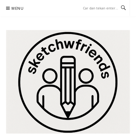
Lompat
MENU
ke
konten