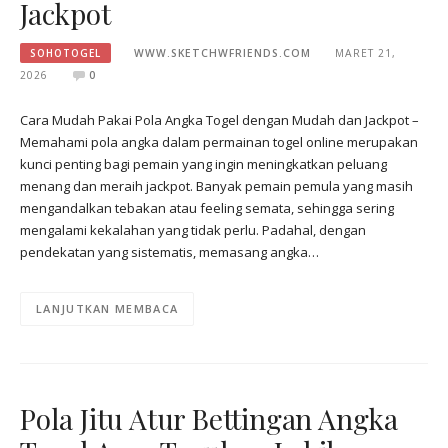
Jackpot
SOHOTOGEL
WWW.SKETCHWFRIENDS.COM
MARET 21,
2026
0
Cara Mudah Pakai Pola Angka Togel dengan Mudah dan Jackpot –
Memahami pola angka dalam permainan togel online merupakan
kunci penting bagi pemain yang ingin meningkatkan peluang
menang dan meraih jackpot. Banyak pemain pemula yang masih
mengandalkan tebakan atau feeling semata, sehingga sering
mengalami kekalahan yang tidak perlu. Padahal, dengan
pendekatan yang sistematis, memasang angka…
LANJUTKAN MEMBACA
Pola Jitu Atur Bettingan Angka