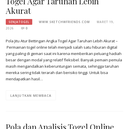
Togel Agar Taruhan Lebih
Akurat
SENJATOGEL
WWW.SKETCHWFRIENDS.COM
MARET 19,
2026
0
Pola Jitu Atur Bettingan Angka Togel Agar Taruhan Lebih Akurat –
Permainan togel online telah menjadi salah satu hiburan digital
yang paling di gemari saat ini karena memberikan peluang hadiah
besar dengan modal yang relatif fleksibel. Banyak pemain pemula
masih mengandalkan keberuntungan semata, sehingga taruhan
mereka sering tidak terarah dan berisiko tinggi. Untuk bisa
mendapatkan hasil…
LANJUTKAN MEMBACA
Pola dan Analisis Togel Online