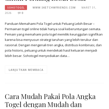
SOHOTOGEL
WWW.SKETCHWFRIENDS.COM
MARET 31,
2026
0
Panduan Memahami Pola Togel untuk Peluang Lebih Besar –
Permainan togel online tidak hanya soal keberuntungan semata.
Pemain yang memahami pola togel memiliki keunggulan signifikan
karena bisa menyusun strategi taruhan yang lebih terukur dan
rasional. Dengan mengenali tren angka, distribusi kombinasi, dan
pola historis, peluang untuk mendekati hasil keluaran menjadi
lebih besar. Sohotogel menyediakan data…
LANJUTKAN MEMBACA
Cara Mudah Pakai Pola Angka
Togel dengan Mudah dan