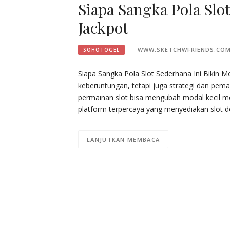
Siapa Sangka Pola Slot
Jackpot
WWW.SKETCHWFRIENDS.CO
SOHOTOGEL
Siapa Sangka Pola Slot Sederhana Ini Bikin M
keberuntungan, tetapi juga strategi dan pe
permainan slot bisa mengubah modal kecil m
platform terpercaya yang menyediakan slot d
LANJUTKAN MEMBACA