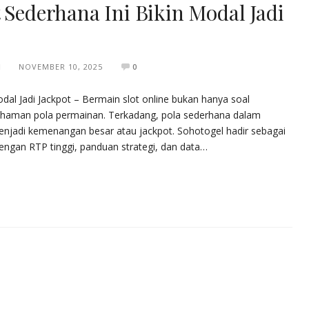
 Sederhana Ini Bikin Modal Jadi
M
NOVEMBER 10, 2025
0
odal Jadi Jackpot – Bermain slot online bukan hanya soal
mahaman pola permainan. Terkadang, pola sederhana dalam
enjadi kemenangan besar atau jackpot. Sohotogel hadir sebagai
engan RTP tinggi, panduan strategi, dan data…