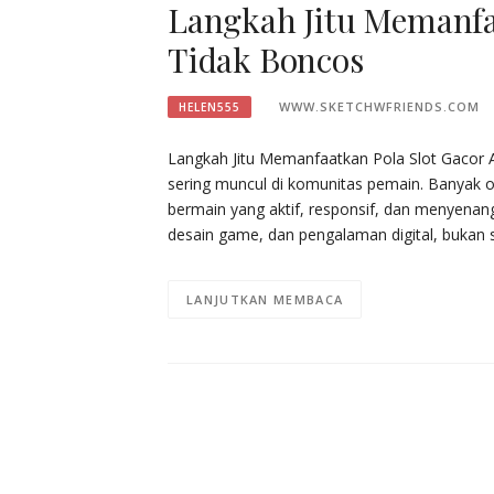
Langkah Jitu Memanfa
Tidak Boncos
WWW.SKETCHWFRIENDS.COM
HELEN555
Langkah Jitu Memanfaatkan Pola Slot Gacor Ag
sering muncul di komunitas pemain. Banya
bermain yang aktif, responsif, dan menyenang
desain game, dan pengalaman digital, bukan se
LANJUTKAN MEMBACA