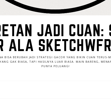
RETAN JADI CUAN: 
R ALA SKETCHWFR
 BISA BERUBAH JADI STRATEGI GACOR YANG BIKIN CUAN TERUS-ME
YANG GAK BIASA, TAPI HASILNYA LUAR BIASA. MAIN BARENG, MENAN
PUNYA PELUANG!