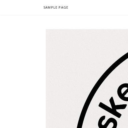
Lompat
SAMPLE PAGE
ke
konten