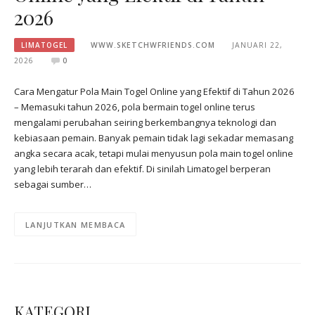
2026
LIMATOGEL
WWW.SKETCHWFRIENDS.COM
JANUARI 22,
2026
0
Cara Mengatur Pola Main Togel Online yang Efektif di Tahun 2026
– Memasuki tahun 2026, pola bermain togel online terus
mengalami perubahan seiring berkembangnya teknologi dan
kebiasaan pemain. Banyak pemain tidak lagi sekadar memasang
angka secara acak, tetapi mulai menyusun pola main togel online
yang lebih terarah dan efektif. Di sinilah Limatogel berperan
sebagai sumber…
LANJUTKAN MEMBACA
KATEGORI