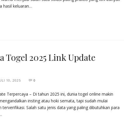
ca hasil keluaran…
a Togel 2025 Link Update
ULI 10, 2025
0
e Terpercaya – Di tahun 2025 ini, dunia togel online makin
engandalkan insting atau hoki semata, tapi sudah mulai
terverifikasi. Salah satu jenis data yang paling dibutuhkan para
i…