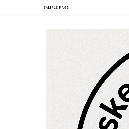
Lompat
SAMPLE PAGE
ke
konten