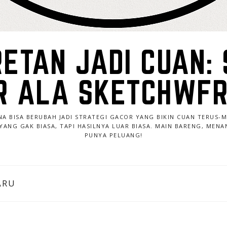
RETAN JADI CUAN: 
R ALA SKETCHWFR
 BISA BERUBAH JADI STRATEGI GACOR YANG BIKIN CUAN TERUS-ME
YANG GAK BIASA, TAPI HASILNYA LUAR BIASA. MAIN BARENG, MENAN
PUNYA PELUANG!
ARU