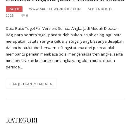
PAITO
WWW.SKETCHWFRIENDS.COM
SEPTEMBER 13,
2025
0
Data Paito Togel Full Version: Semua Angka Jadi Mudah Dibaca –
Bagi para pecinta togel, paito sudah bukan istilah asing lagi. Paito
merupakan catatan angka keluaran togel yang biasanya disajikan
dalam bentuk tabel berwarna. Fungsi utama dari paito adalah
membantu pemain membaca pola, menganalisa tren angka, serta
memperkirakan kemungkinan angka yang akan muncul pada
periode…
LANJUTKAN MEMBACA
KATEGORI