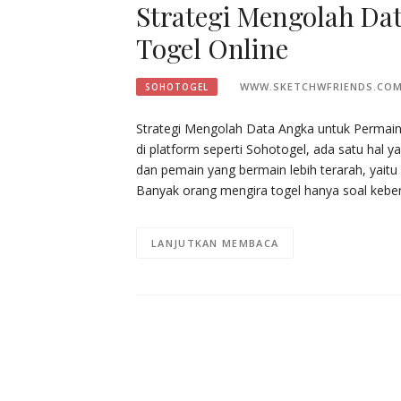
Strategi Mengolah Da
Togel Online
WWW.SKETCHWFRIENDS.CO
SOHOTOGEL
Strategi Mengolah Data Angka untuk Permain
di platform seperti Sohotogel, ada satu hal
dan pemain yang bermain lebih terarah, yai
Banyak orang mengira togel hanya soal keb
LANJUTKAN MEMBACA