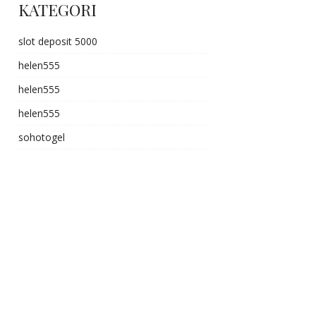
KATEGORI
slot deposit 5000
helen555
helen555
helen555
sohotogel