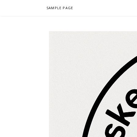
Lompat
SAMPLE PAGE
ke
konten