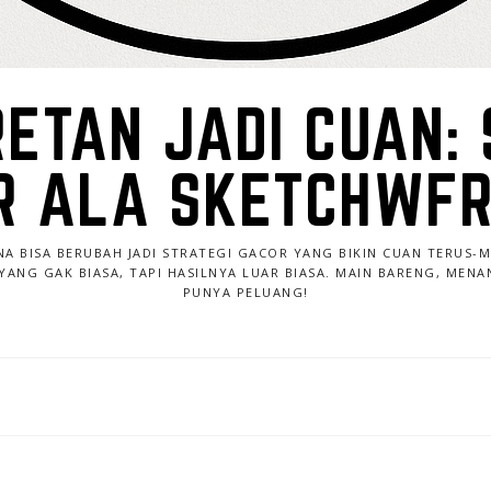
RETAN JADI CUAN: 
R ALA SKETCHWFR
 BISA BERUBAH JADI STRATEGI GACOR YANG BIKIN CUAN TERUS-ME
YANG GAK BIASA, TAPI HASILNYA LUAR BIASA. MAIN BARENG, MENAN
PUNYA PELUANG!