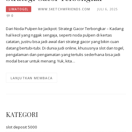
LIMATOGEL
WWW.SKETCHWFRIENDS.COM
JULI 6, 2025
0
Dari Noda Pulpen ke Jackpot: Strategi Gacor Terbongkar – Kadang
hal kecil yang nggak sengaja, seperti noda pulpen di kertas
catatan, justru bisa jadi awal dari strategi gacor yang bikin cuan
datang bertubi-tubi. Di dunia judi online, khususnya slot dan togel,
pengalaman dan pengamatan yang tertulis sederhana bisa jadi
modal besar untuk menang. Yuk, kita…
LANJUTKAN MEMBACA
KATEGORI
slot deposit 5000