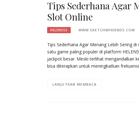
Tips Sederhana Agar 
Slot Online
WWW.SKETCHWFRIENDS.COM
HELEN555
Tips Sederhana Agar Menang Lebih Sering di 
satu game paling populer di platform HELEN55
jackpot besar. Meski terlihat mengandalkan 
bisa diterapkan untuk meningkatkan frekuen
LANJUTKAN MEMBACA