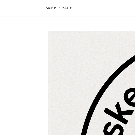
Lompat
SAMPLE PAGE
ke
konten