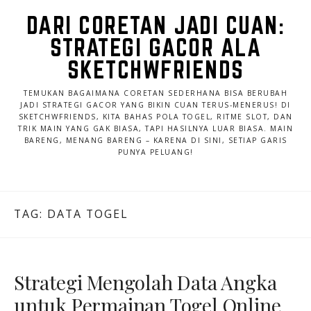
DARI CORETAN JADI CUAN:
STRATEGI GACOR ALA
SKETCHWFRIENDS
TEMUKAN BAGAIMANA CORETAN SEDERHANA BISA BERUBAH
JADI STRATEGI GACOR YANG BIKIN CUAN TERUS-MENERUS! DI
SKETCHWFRIENDS, KITA BAHAS POLA TOGEL, RITME SLOT, DAN
TRIK MAIN YANG GAK BIASA, TAPI HASILNYA LUAR BIASA. MAIN
BARENG, MENANG BARENG – KARENA DI SINI, SETIAP GARIS
PUNYA PELUANG!
TAG:
DATA TOGEL
Strategi Mengolah Data Angka
untuk Permainan Togel Online