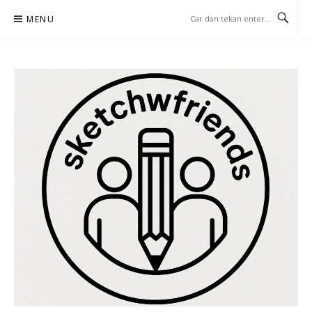
Lompat
MENU
ke
konten