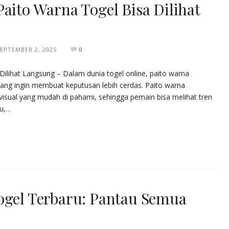
Paito Warna Togel Bisa Dilihat
EPTEMBER 2, 2025
0
Dilihat Langsung – Dalam dunia togel online, paito warna
yang ingin membuat keputusan lebih cerdas. Paito warna
isual yang mudah di pahami, sehingga pemain bisa melihat tren
tu,…
ogel Terbaru: Pantau Semua