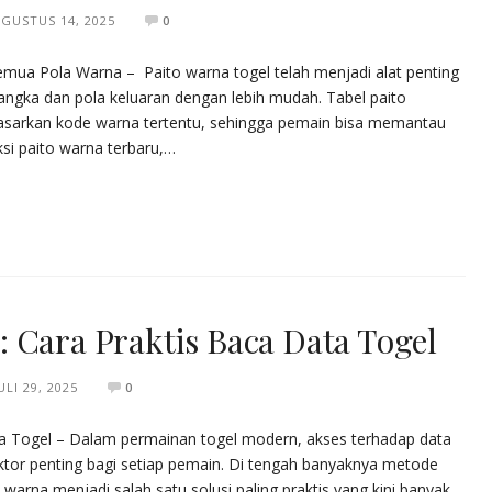
GUSTUS 14, 2025
0
emua Pola Warna – Paito warna togel telah menjadi alat penting
ngka dan pola keluaran dengan lebih mudah. Tabel paito
dasarkan kode warna tertentu, sehingga pemain bisa memantau
si paito warna terbaru,…
 Cara Praktis Baca Data Togel
ULI 29, 2025
0
ta Togel – Dalam permainan togel modern, akses terhadap data
tor penting bagi setiap pemain. Di tengah banyaknya metode
warna menjadi salah satu solusi paling praktis yang kini banyak