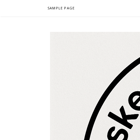
Lompat
SAMPLE PAGE
ke
konten