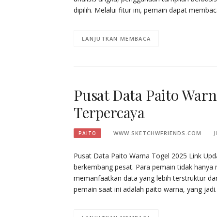
dipilih. Melalui fitur ini, pemain dapat memba
LANJUTKAN MEMBACA
Pusat Data Paito Warn
Terpercaya
WWW.SKETCHWFRIENDS.COM
J
PAITO
Pusat Data Paito Warna Togel 2025 Link Updat
berkembang pesat. Para pemain tidak hanya m
memanfaatkan data yang lebih terstruktur dan 
pemain saat ini adalah paito warna, yang jad