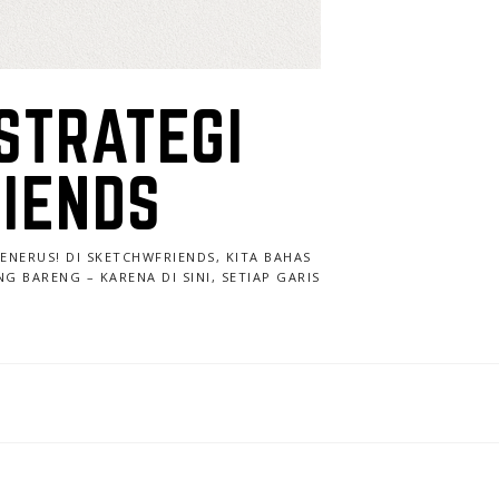
STRATEGI
IENDS
NERUS! DI SKETCHWFRIENDS, KITA BAHAS
G BARENG – KARENA DI SINI, SETIAP GARIS