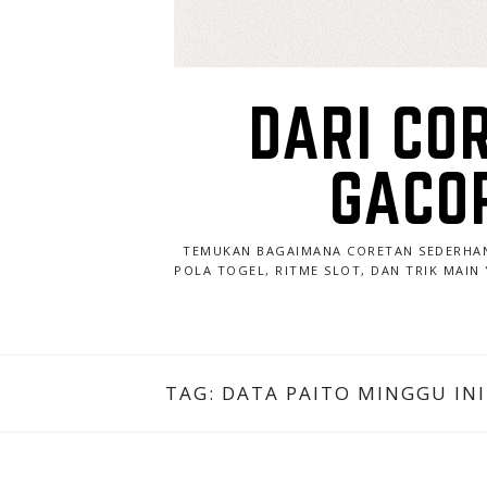
DARI CO
GACO
TEMUKAN BAGAIMANA CORETAN SEDERHANA
POLA TOGEL, RITME SLOT, DAN TRIK MAIN 
TAG:
DATA PAITO MINGGU INI