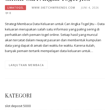
LIMATOGEL
WWW.SKETCHWFRIENDS.COM
JUNI 4, 2026
0
Strategi Membaca Data Keluaran untuk Cari Angka Togel Jitu – Data
keluaran merupakan salah satu informasi yang paling sering di
perhatikan oleh pemain togel online. Setiap hasil yang muncul
akan tercatat dalam riwayat pasaran dan membentuk kumpulan
data yang dapat di amati dari waktu ke waktu. Karena itulah,
banyak pemain tertarik mempelajari data keluaran untuk…
LANJUTKAN MEMBACA
KATEGORI
slot deposit 5000