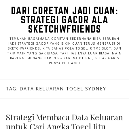
DARI CORETAN JADI CUAN:
STRATEGI GACOR ALA
SKETCHWFRIENDS
TEMUKAN BAGAIMANA CORETAN SEDERHANA BISA BERUBAH
JADI STRATEGI GACOR YANG BIKIN CUAN TERUS-MENERUS! DI
SKETCHWFRIENDS, KITA BAHAS POLA TOGEL, RITME SLOT, DAN
TRIK MAIN YANG GAK BIASA, TAPI HASILNYA LUAR BIASA. MAIN
BARENG, MENANG BARENG – KARENA DI SINI, SETIAP GARIS
PUNYA PELUANG!
TAG:
DATA KELUARAN TOGEL SYDNEY
Strategi Membaca Data Keluaran
untuk Cari Angka Togel Jitu