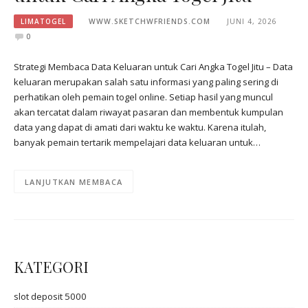
LIMATOGEL
WWW.SKETCHWFRIENDS.COM
JUNI 4, 2026
0
Strategi Membaca Data Keluaran untuk Cari Angka Togel Jitu – Data
keluaran merupakan salah satu informasi yang paling sering di
perhatikan oleh pemain togel online. Setiap hasil yang muncul
akan tercatat dalam riwayat pasaran dan membentuk kumpulan
data yang dapat di amati dari waktu ke waktu. Karena itulah,
banyak pemain tertarik mempelajari data keluaran untuk…
LANJUTKAN MEMBACA
KATEGORI
slot deposit 5000