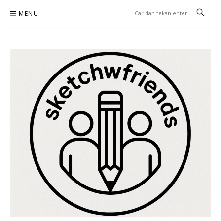
Lompat
MENU
ke
konten