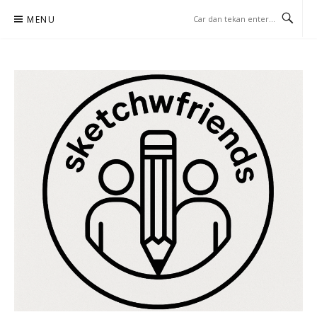
Lompat
MENU
ke
konten