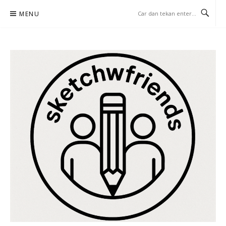
Lompat
MENU
ke
konten