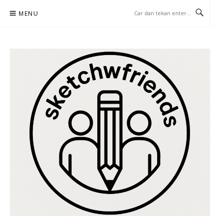
Lompat
MENU
ke
konten