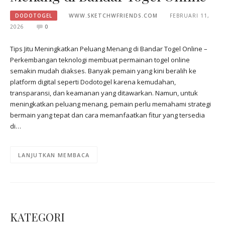
DODOTOGEL
WWW.SKETCHWFRIENDS.COM
FEBRUARI 11,
2026
0
Tips Jitu Meningkatkan Peluang Menang di Bandar Togel Online –
Perkembangan teknologi membuat permainan togel online
semakin mudah diakses. Banyak pemain yang kini beralih ke
platform digital seperti Dodotogel karena kemudahan,
transparansi, dan keamanan yang ditawarkan. Namun, untuk
meningkatkan peluang menang, pemain perlu memahami strategi
bermain yang tepat dan cara memanfaatkan fitur yang tersedia
di…
LANJUTKAN MEMBACA
KATEGORI