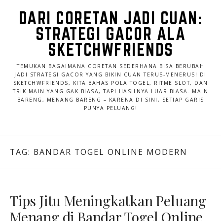
DARI CORETAN JADI CUAN:
STRATEGI GACOR ALA
SKETCHWFRIENDS
TEMUKAN BAGAIMANA CORETAN SEDERHANA BISA BERUBAH
JADI STRATEGI GACOR YANG BIKIN CUAN TERUS-MENERUS! DI
SKETCHWFRIENDS, KITA BAHAS POLA TOGEL, RITME SLOT, DAN
TRIK MAIN YANG GAK BIASA, TAPI HASILNYA LUAR BIASA. MAIN
BARENG, MENANG BARENG – KARENA DI SINI, SETIAP GARIS
PUNYA PELUANG!
TAG:
BANDAR TOGEL ONLINE MODERN
Tips Jitu Meningkatkan Peluang
Menang di Bandar Togel Online