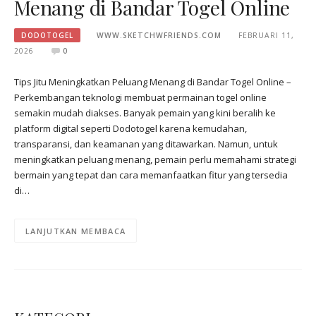
Menang di Bandar Togel Online
DODOTOGEL
WWW.SKETCHWFRIENDS.COM
FEBRUARI 11,
2026
0
Tips Jitu Meningkatkan Peluang Menang di Bandar Togel Online –
Perkembangan teknologi membuat permainan togel online
semakin mudah diakses. Banyak pemain yang kini beralih ke
platform digital seperti Dodotogel karena kemudahan,
transparansi, dan keamanan yang ditawarkan. Namun, untuk
meningkatkan peluang menang, pemain perlu memahami strategi
bermain yang tepat dan cara memanfaatkan fitur yang tersedia
di…
LANJUTKAN MEMBACA